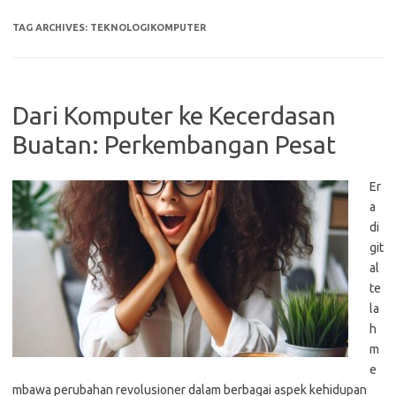
TAG ARCHIVES:
TEKNOLOGIKOMPUTER
Dari Komputer ke Kecerdasan
Buatan: Perkembangan Pesat
Er
a
di
git
al
te
la
h
m
e
mbawa perubahan revolusioner dalam berbagai aspek kehidupan