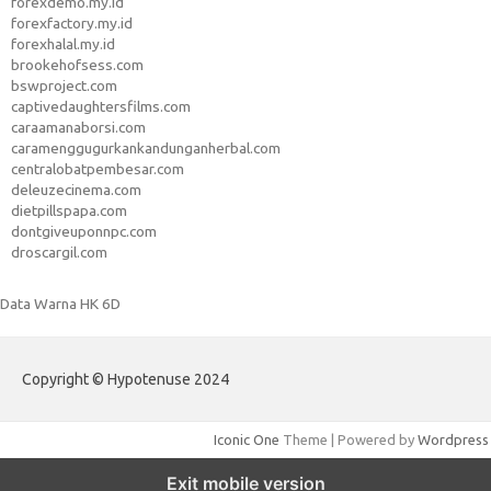
forexdemo.my.id
forexfactory.my.id
forexhalal.my.id
brookehofsess.com
bswproject.com
captivedaughtersfilms.com
caraamanaborsi.com
caramenggugurkankandunganherbal.com
centralobatpembesar.com
deleuzecinema.com
dietpillspapa.com
dontgiveuponnpc.com
droscargil.com
Data Warna HK 6D
Copyright © Hypotenuse 2024
Iconic One
Theme | Powered by
Wordpress
Exit mobile version