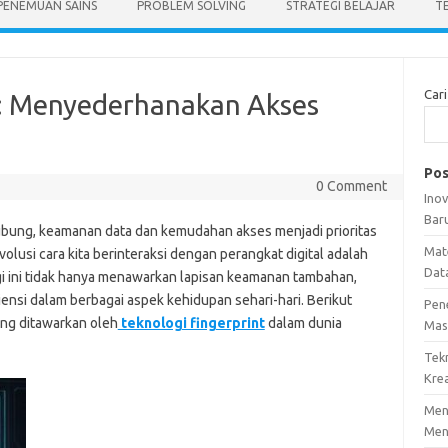
PENEMUAN SAINS
PROBLEM SOLVING
STRATEGI BELAJAR
T
Cari
t: Menyederhanakan Akses
Pos
0 Comment
Ino
Bar
hubung, keamanan data dan kemudahan akses menjadi prioritas
Mat
olusi cara kita berinteraksi dengan perangkat digital adalah
Dat
logi ini tidak hanya menawarkan lapisan keamanan tambahan,
ensi dalam berbagai aspek kehidupan sehari-hari. Berikut
Pen
ng ditawarkan oleh
teknologi fingerprint
dalam dunia
Mas
Tek
Krea
Meng
Men