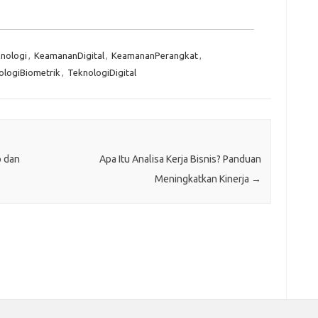
knologi
,
KeamananDigital
,
KeamananPerangkat
,
ologiBiometrik
,
TeknologiDigital
 dan
Apa Itu Analisa Kerja Bisnis? Panduan
Meningkatkan Kinerja
→