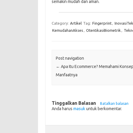
semakin mudah dan aman.
Category:
Artikel
Tag:
Fingerprint
,
InovasiTe
KemudahanAkses
,
OtentikasiBiometrik
,
Tekn
Post navigation
←
Apa Itu Ecommerce? Memahami Konsep
Manfaatnya
Tinggalkan Balasan
Batalkan balasan
Anda harus
masuk
untuk berkomentar.