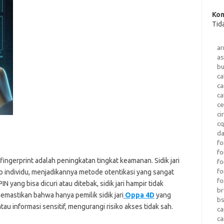
Kom
Tid
a
as
b
ca
c
ca
ce
ci
c
da
fo
fo
ingerprint adalah peningkatan tingkat keamanan. Sidik jari
f
fo
tiap individu, menjadikannya metode otentikasi yang sangat
fo
yang bisa dicuri atau ditebak, sidik jari hampir tidak
b
emastikan bahwa hanya pemilik sidik jari
Oppa 4D
yang
b
u informasi sensitif, mengurangi risiko akses tidak sah.
ca
c