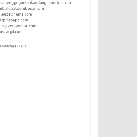
aramenggugurkankandunganherbal.com
entralobatpembesar.com
eleuzecinema.com
etpillspapa.com
ontgiveuponnpc.com
oscargil.com
a Warna HK 6D