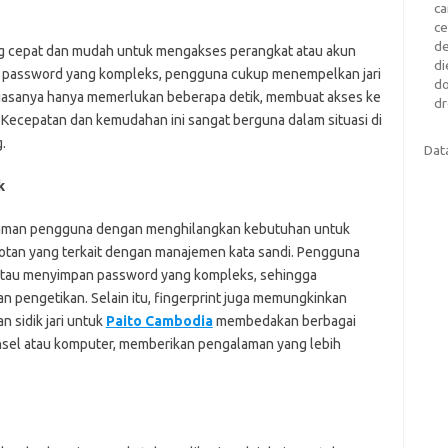
c
c
d
ng cepat dan mudah untuk mengakses perangkat atau akun
di
kan password yang kompleks, pengguna cukup menempelkan jari
d
 biasanya hanya memerlukan beberapa detik, membuat akses ke
dr
n. Kecepatan dan kemudahan ini sangat berguna dalam situasi di
.
Dat
k
alaman pengguna dengan menghilangkan kebutuhan untuk
tan yang terkait dengan manajemen kata sandi. Pengguna
g atau menyimpan password yang kompleks, sehingga
 pengetikan. Selain itu, fingerprint juga memungkinkan
n sidik jari untuk
Paito Cambodia
membedakan berbagai
nsel atau komputer, memberikan pengalaman yang lebih