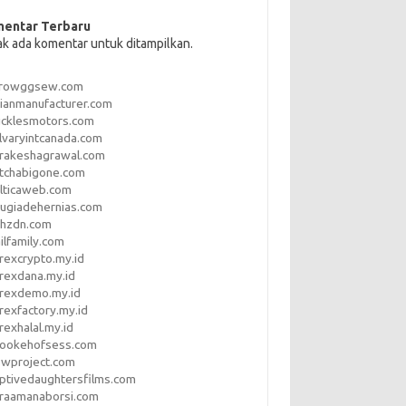
entar Terbaru
ak ada komentar untuk ditampilkan.
rrowggsew.com
ianmanufacturer.com
ucklesmotors.com
lvaryintcanada.com
arakeshagrawal.com
tchabigone.com
lticaweb.com
rugiadehernias.com
qhzdn.com
ilfamily.com
rexcrypto.my.id
rexdana.my.id
orexdemo.my.id
rexfactory.my.id
rexhalal.my.id
rookehofsess.com
swproject.com
ptivedaughtersfilms.com
araamanaborsi.com