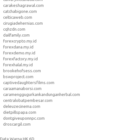
carakeshagrawal.com
catchabigone.com
celticaweb.com
cirugiadehernias.com
cqhzdn.com
dailfamily.com
forexcrypto.my.id
forexdana.my.id
forexdemo.my.id
forexfactory.my.id
forexhalal.my.id
brookehofsess.com
bswproject.com
captivedaughtersfilms.com
caraamanaborsi.com
caramenggugurkankandunganherbal.com
centralobatpembesar.com
deleuzecinema.com
dietpillspapa.com
dontgiveuponnpc.com
droscargil.com
Data Warna HK 6D