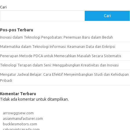
Cari
Cari
Pos-pos Terbaru
Inovasi dalam Teknologi Pengobatan: Penemuan Baru dalam Bedah
Matematika dalam Teknologi Informasi: Keamanan Data dan Enkripsi
Penerapan Metode PDCA untuk Memecahkan Masalah Secara Sistematis
Teknologi Terapan dalam Seni: Menggabungkan Kreativitas dan Inovasi
Mengatur Jadwal Belajar: Cara Efektif Menyeimbangkan Studi dan Kehidupan
Pribadi
Komentar Terbaru
Tidak ada komentar untuk ditampilkan.
arrowggsew.com
asianmanufacturer.com
bucklesmotors.com
calvaryintcanada.com