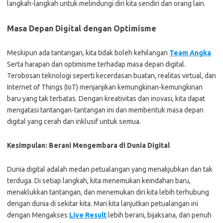
langkah-langkah untuk melindungi diri kita sendiri dan orang lain.
Masa Depan Digital dengan Optimisme
Meskipun ada tantangan, kita tidak boleh kehilangan
Team Angka
Serta harapan dan optimisme terhadap masa depan digital.
Terobosan teknologi seperti kecerdasan buatan, realitas virtual, dan
Internet of Things (IoT) menjanjikan kemungkinan-kemungkinan
baru yang tak terbatas. Dengan kreativitas dan inovasi, kita dapat
mengatasi tantangan-tantangan ini dan membentuk masa depan
digital yang cerah dan inklusif untuk semua.
Kesimpulan: Berani Mengembara di Dunia Digital
Dunia digital adalah medan petualangan yang menakjubkan dan tak
terduga. Di setiap langkah, kita menemukan keindahan baru,
menaklukkan tantangan, dan menemukan diri kita lebih terhubung
dengan dunia di sekitar kita. Mari kita lanjutkan petualangan ini
dengan Mengakses
Live Result
lebih berani, bijaksana, dan penuh