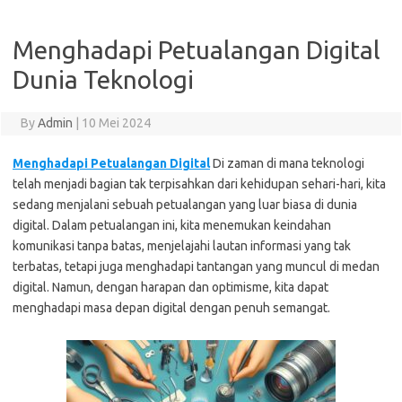
Menghadapi Petualangan Digital
Dunia Teknologi
By
Admin
|
10 Mei 2024
Menghadapi Petualangan Digital
Di zaman di mana teknologi
telah menjadi bagian tak terpisahkan dari kehidupan sehari-hari, kita
sedang menjalani sebuah petualangan yang luar biasa di dunia
digital. Dalam petualangan ini, kita menemukan keindahan
komunikasi tanpa batas, menjelajahi lautan informasi yang tak
terbatas, tetapi juga menghadapi tantangan yang muncul di medan
digital. Namun, dengan harapan dan optimisme, kita dapat
menghadapi masa depan digital dengan penuh semangat.