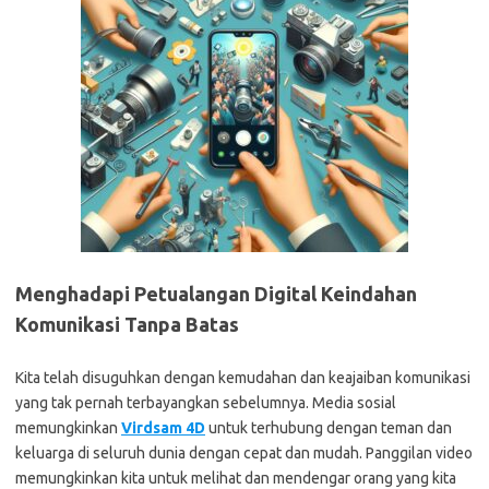
Menghadapi Petualangan Digital Keindahan
Komunikasi Tanpa Batas
Kita telah disuguhkan dengan kemudahan dan keajaiban komunikasi
yang tak pernah terbayangkan sebelumnya. Media sosial
memungkinkan
Virdsam 4D
untuk terhubung dengan teman dan
keluarga di seluruh dunia dengan cepat dan mudah. Panggilan video
memungkinkan kita untuk melihat dan mendengar orang yang kita