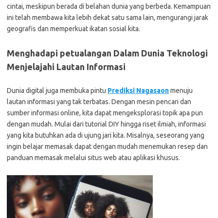
cintai, meskipun berada di belahan dunia yang berbeda. Kemampuan
ini telah membawa kita lebih dekat satu sama lain, mengurangi jarak
geografis dan memperkuat ikatan sosial kita.
Menghadapi petualangan Dalam Dunia Teknologi
Menjelajahi Lautan Informasi
Dunia digital juga membuka pintu
Prediksi Nagasaon
menuju
lautan informasi yang tak terbatas. Dengan mesin pencari dan
sumber informasi online, kita dapat mengeksplorasi topik apa pun
dengan mudah. Mulai dari tutorial DIY hingga riset ilmiah, informasi
yang kita butuhkan ada di ujung jari kita. Misalnya, seseorang yang
ingin belajar memasak dapat dengan mudah menemukan resep dan
panduan memasak melalui situs web atau aplikasi khusus.