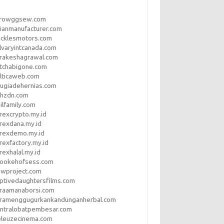
rrowggsew.com
ianmanufacturer.com
ucklesmotors.com
lvaryintcanada.com
arakeshagrawal.com
tchabigone.com
lticaweb.com
rugiadehernias.com
qhzdn.com
ilfamily.com
rexcrypto.my.id
rexdana.my.id
orexdemo.my.id
rexfactory.my.id
rexhalal.my.id
rookehofsess.com
swproject.com
ptivedaughtersfilms.com
araamanaborsi.com
aramenggugurkankandunganherbal.com
entralobatpembesar.com
eleuzecinema.com