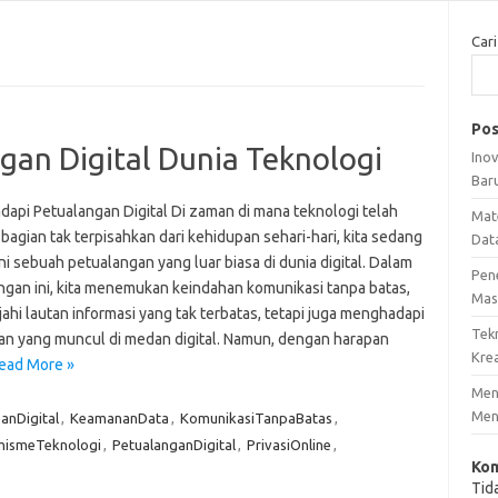
Cari
Pos
an Digital Dunia Teknologi
Ino
Bar
api Petualangan Digital Di zaman di mana teknologi telah
Mat
bagian tak terpisahkan dari kehidupan sehari-hari, kita sedang
Dat
i sebuah petualangan yang luar biasa di dunia digital. Dalam
Pen
ngan ini, kita menemukan keindahan komunikasi tanpa batas,
Mas
ahi lautan informasi yang tak terbatas, tetapi juga menghadapi
Tek
an yang muncul di medan digital. Namun, dengan harapan
Krea
ead More »
Meng
Men
anDigital
,
KeamananData
,
KomunikasiTanpaBatas
,
mismeTeknologi
,
PetualanganDigital
,
PrivasiOnline
,
Kom
Tid