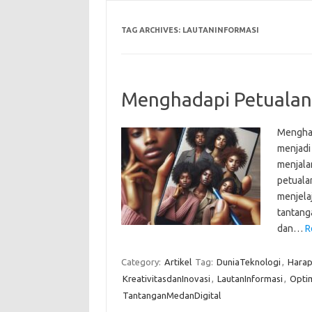
TAG ARCHIVES:
LAUTANINFORMASI
Menghadapi Petualang
Menghad
menjadi 
menjalan
petuala
menjelaj
tantang
dan…
R
Category:
Artikel
Tag:
DuniaTeknologi
,
Harap
KreativitasdanInovasi
,
LautanInformasi
,
Opti
TantanganMedanDigital