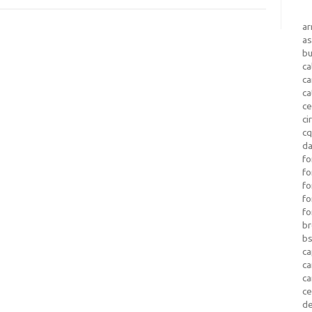
a
as
b
ca
c
ca
ce
ci
c
da
fo
fo
f
fo
fo
b
b
ca
c
c
c
d