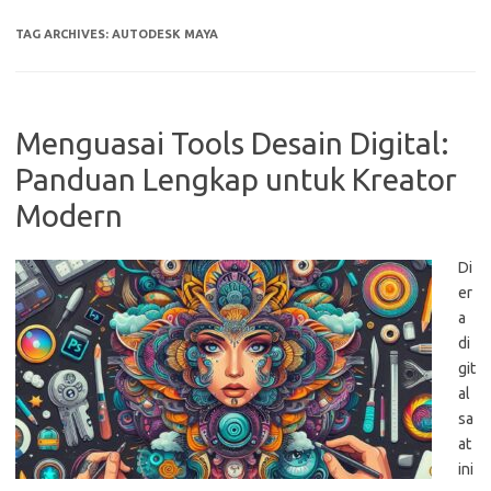
TAG ARCHIVES:
AUTODESK MAYA
Menguasai Tools Desain Digital:
Panduan Lengkap untuk Kreator
Modern
Di
er
a
di
git
al
sa
at
ini