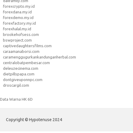
dailfamily.com
forexcrypto.my.id
forexdana.my.id
forexdemo.my.id
forexfactory.my.id
forexhalal.my.id
brookehofsess.com
bswproject.com
captivedaughtersfilms.com
caraamanaborsi.com
caramenggugurkankandunganherbal.com
centralobatpembesar.com
deleuzecinema.com
dietpillspapa.com
dontgiveuponnpc.com
droscargil.com
Data Warna HK 6D
Copyright © Hypotenuse 2024