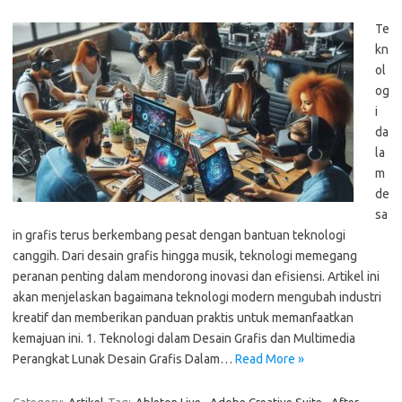
Te
kn
ol
og
i
da
la
m
de
sa
in grafis terus berkembang pesat dengan bantuan teknologi
canggih. Dari desain grafis hingga musik, teknologi memegang
peranan penting dalam mendorong inovasi dan efisiensi. Artikel ini
akan menjelaskan bagaimana teknologi modern mengubah industri
kreatif dan memberikan panduan praktis untuk memanfaatkan
kemajuan ini. 1. Teknologi dalam Desain Grafis dan Multimedia
Perangkat Lunak Desain Grafis Dalam…
Read More »