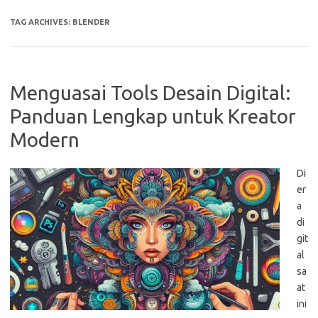
TAG ARCHIVES:
BLENDER
Menguasai Tools Desain Digital:
Panduan Lengkap untuk Kreator
Modern
Di
er
a
di
git
al
sa
at
ini