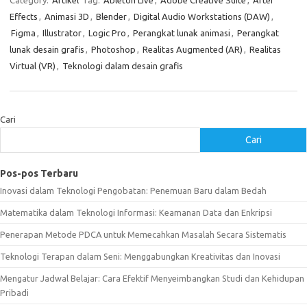
Category:
Artikel
Tag:
Ableton Live
,
Adobe Creative Suite
,
After
Effects
,
Animasi 3D
,
Blender
,
Digital Audio Workstations (DAW)
,
Figma
,
Illustrator
,
Logic Pro
,
Perangkat lunak animasi
,
Perangkat
lunak desain grafis
,
Photoshop
,
Realitas Augmented (AR)
,
Realitas
Virtual (VR)
,
Teknologi dalam desain grafis
Cari
Cari
Pos-pos Terbaru
Inovasi dalam Teknologi Pengobatan: Penemuan Baru dalam Bedah
Matematika dalam Teknologi Informasi: Keamanan Data dan Enkripsi
Penerapan Metode PDCA untuk Memecahkan Masalah Secara Sistematis
Teknologi Terapan dalam Seni: Menggabungkan Kreativitas dan Inovasi
Mengatur Jadwal Belajar: Cara Efektif Menyeimbangkan Studi dan Kehidupan
Pribadi