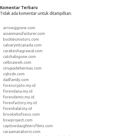
Komentar Terbaru
Tidak ada komentar untuk ditampilkan.
arrowggsew.com
asianmanufacturer.com
bucklesmotors.com
calvaryintcanada.com
carakeshagrawal.com
catchabigone.com
celticaweb.com
cirugiadehernias.com
cqhzdn.com
dailfamily.com
forexcrypto.my.id
forexdana.my.id
forexdemo.my.id
forexfactory.my.id
forexhalal.my.id
brookehofsess.com
bswproject.com
captivedaughtersfilms.com
caraamanaborsi.com