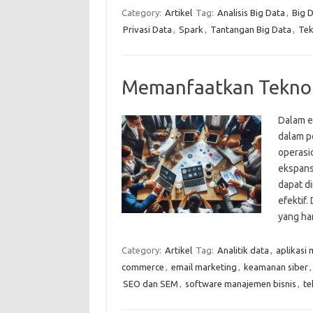
Category:
Artikel
Tag:
Analisis Big Data
,
Big 
Privasi Data
,
Spark
,
Tantangan Big Data
,
Tek
Memanfaatkan Teknol
Dalam er
dalam p
operasi
ekspansi
dapat d
efektif.
yang ha
Category:
Artikel
Tag:
Analitik data
,
aplikasi 
commerce
,
email marketing
,
keamanan siber
SEO dan SEM
,
software manajemen bisnis
,
te