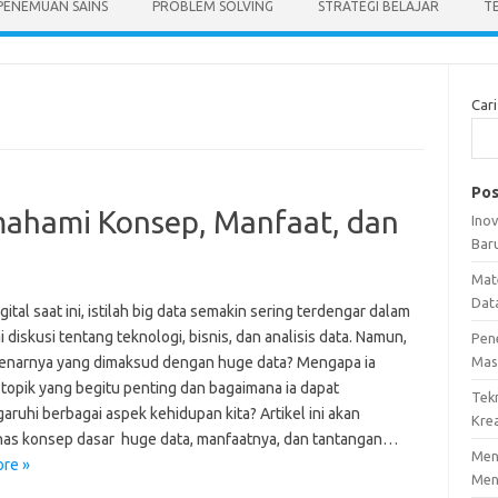
PENEMUAN SAINS
PROBLEM SOLVING
STRATEGI BELAJAR
T
Cari
Pos
mahami Konsep, Manfaat, dan
Ino
Bar
Mat
Dat
igital saat ini, istilah big data semakin sering terdengar dalam
 diskusi tentang teknologi, bisnis, dan analisis data. Namun,
Pen
enarnya yang dimaksud dengan huge data? Mengapa ia
Mas
 topik yang begitu penting dan bagaimana ia dapat
Tek
ruhi berbagai aspek kehidupan kita? Artikel ini akan
Krea
s konsep dasar huge data, manfaatnya, dan tantangan…
Meng
re »
Men