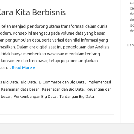
c
c
ra Kita Berbisnis
d
di
d
a telah menjadi pendorong utama transformasi dalam dunia
dr
modern. Konsep ini mengacu pada volume data yang besar,
n pengumpulan data, serta variasi dan nilai informasi yang
Dat
hasilkan. Dalam era digital saat ini, pengelolaan dan Analisis
a tidak hanya memberikan wawasan mendalam tentang
u konsumen dan tren pasar, tetapi juga memungkinkan
haan…
Read More »
is Big Data
,
Big Data
,
E-Commerce dan Big Data
,
Implementasi
,
Keamanan data besar
,
Kesehatan dan Big Data
,
Keuangan dan
 besar
,
Perkembangan Big Data
,
Tantangan Big Data
,