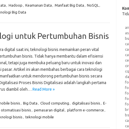
Data
,
Hadoop
,
Keamanan Data
,
Manfaat Big Data
,
NoSQL
,
Kom
nologi Big Data
Tid
a
as
ogi untuk Pertumbuhan Bisnis
b
ca
c
a digital saat ini, teknologi bisnis memainkan peran vital
ca
ertumbuhan bisnis. Tidak hanya membantu dalam efisiensi
ce
onal, tetapi juga membuka peluang baru untuk inovasi dan
ci
 pasar. Artikel ini akan membahas berbagai cara teknologi
c
imanfaatkan untuk mendorong pertumbuhan bisnis secara
da
fo
 Digitalisasi Proses Bisnis Digitalisasi adalah langkah pertama
fo
rus diambil oleh…
Read More »
f
fo
mobile bisnis
,
Big Data
,
Cloud computing
,
digitalisasi bisnis
,
E-
fo
b
,
otomatisasi bisnis
,
pemasaran digital
,
platform e-commerce
,
b
knologi bisnis
,
teknologi mobile
ca
c