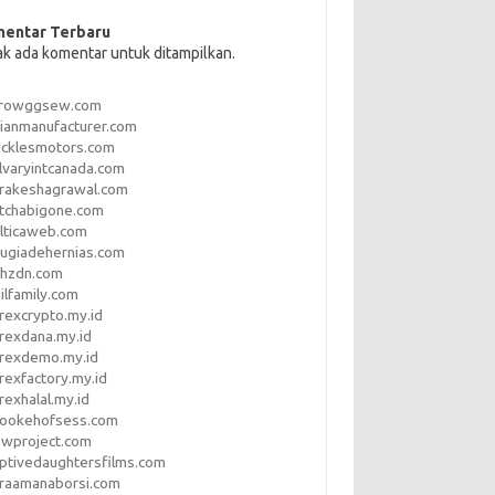
entar Terbaru
ak ada komentar untuk ditampilkan.
rrowggsew.com
ianmanufacturer.com
ucklesmotors.com
lvaryintcanada.com
arakeshagrawal.com
tchabigone.com
lticaweb.com
rugiadehernias.com
qhzdn.com
ilfamily.com
rexcrypto.my.id
rexdana.my.id
orexdemo.my.id
rexfactory.my.id
rexhalal.my.id
rookehofsess.com
swproject.com
ptivedaughtersfilms.com
araamanaborsi.com