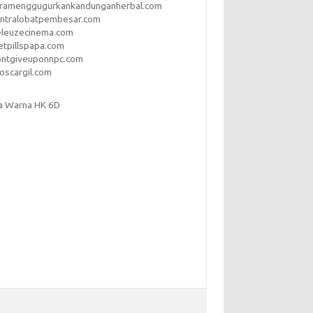
aramenggugurkankandunganherbal.com
entralobatpembesar.com
eleuzecinema.com
etpillspapa.com
ontgiveuponnpc.com
oscargil.com
a Warna HK 6D