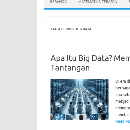
BERANDA
MATEMATIKA TERAPAN
TAG ARCHIVES:
BIG DATA
Apa Itu Big Data? Me
Tantangan
Di era d
berbagai
apa seb
menjadi
memenga
membaha
Read Mo