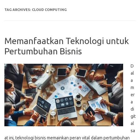
TAG ARCHIVES:
CLOUD COMPUTING
Memanfaatkan Teknologi untuk
Pertumbuhan Bisnis
D
al
a
m
er
a
di
git
al
sa
at ini, teknologi bisnis memainkan peran vital dalam pertumbuhan