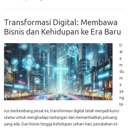
Transformasi Digital: Membawa
Bisnis dan Kehidupan ke Era Baru
D
al
a
m
du
ni
a
ya
ng
te
rus berkembang pesat ini, transformasi digital telah menjadi kunci
utama untuk menghadapi tantangan dan memanfaatkan peluang
yang ada. Dari bisnis hingga kehidupan sehari-hari, perubahan ini