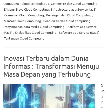
Computing
,
Cloud computing
,
E-Commerce dan Cloud Computing
,
Efisiensi Biaya Cloud Computing
,
Infrastructure as a Service (IaaS)
,
Keamanan Cloud Computing
,
Keuangan dan Cloud Computing
,
Manfaat Cloud Computing
,
Pendidikan dan Cloud Computing
,
Penyimpanan data medis Cloud Computing
,
Platform as a Service
(PaaS)
,
Skalabilitas Cloud Computing
,
Software as a Service (SaaS)
,
Tantangan Cloud Computing
Inovasi Terbaru dalam Dunia
Informasi: Transformasi Menuju
Masa Depan yang Terhubung
D
un
ia
in
ov