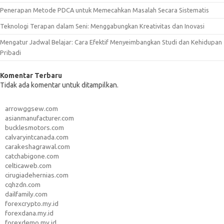
Penerapan Metode PDCA untuk Memecahkan Masalah Secara Sistematis
Teknologi Terapan dalam Seni: Menggabungkan Kreativitas dan Inovasi
Mengatur Jadwal Belajar: Cara Efektif Menyeimbangkan Studi dan Kehidupan
Pribadi
Komentar Terbaru
Tidak ada komentar untuk ditampilkan.
arrowggsew.com
asianmanufacturer.com
bucklesmotors.com
calvaryintcanada.com
carakeshagrawal.com
catchabigone.com
celticaweb.com
cirugiadehernias.com
cqhzdn.com
dailfamily.com
forexcrypto.my.id
forexdana.my.id
forexdemo.my.id