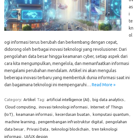
as
i
te
kn
ol
ogi informasi terus berubah dan berkembang dengan cepat,
didorong oleh berbagai inovasi teknologi yang revolusioner. Dari
pengolahan data besar hingga keamanan cyber, setiap aspek dari
cara kita mengumpulkan, mengelola, dan memanfaatkan informasi
mengalami perubahan mendalam. Artikel ini akan mengulas
beberapa inovasi terbaru yang membentuk dunia informasi saat ini
dan bagaimana teknologi ini mempengaruhi…
Read More »
Category:
Artikel
Tag:
artificial intelligence (AI)
,
big data analytics
,
Cloud computing
,
inovasi teknologi informasi
,
Internet of Things
(IoT)
,
keamanan informasi
,
kecerdasan buatan
,
komputasi quantum
,
machine learning
,
pengembangan infrastruktur digital
,
pengolahan
data besar
,
Privasi Data
,
teknologi blockchain
,
tren teknologi
informasi
,
UI/UX design