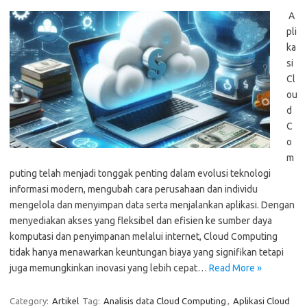
A
pli
ka
si
Cl
ou
d
C
o
m
puting telah menjadi tonggak penting dalam evolusi teknologi
informasi modern, mengubah cara perusahaan dan individu
mengelola dan menyimpan data serta menjalankan aplikasi. Dengan
menyediakan akses yang fleksibel dan efisien ke sumber daya
komputasi dan penyimpanan melalui internet, Cloud Computing
tidak hanya menawarkan keuntungan biaya yang signifikan tetapi
juga memungkinkan inovasi yang lebih cepat…
Read More »
Category:
Artikel
Tag:
Analisis data Cloud Computing
,
Aplikasi Cloud