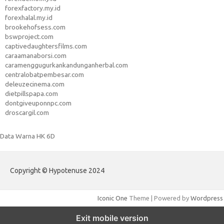
forexfactory.my.id
forexhalal.my.id
brookehofsess.com
bswproject.com
captivedaughtersfilms.com
caraamanaborsi.com
caramenggugurkankandunganherbal.com
centralobatpembesar.com
deleuzecinema.com
dietpillspapa.com
dontgiveuponnpc.com
droscargil.com
Data Warna HK 6D
Copyright © Hypotenuse 2024
Iconic One
Theme | Powered by
Wordpress
Exit mobile version