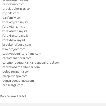
celticaweb.com
cirugiadehernias.com
cqhzdn.com
dailfamily.com
forexcrypto.my.id
forexdana.my.id
forexdemo.my.id
forexfactory.my.id
forexhalal.my.id
brookehofsess.com
bswproject.com
captivedaughtersfilms.com
caraamanaborsi.com
caramenggugurkankandunganherbal.com
centralobatpembesar.com
deleuzecinema.com
dietpillspapa.com
dontgiveuponnpc.com
droscargil.com
Data Warna HK 6D