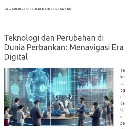
TAG ARCHIVES:
BLOCKCHAIN PERBANKAN
Teknologi dan Perubahan di
Dunia Perbankan: Menavigasi Era
Digital
Te
kn
ol
og
i
da
la
m
pe