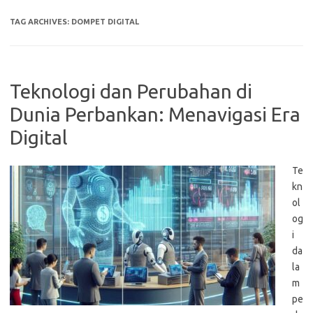
TAG ARCHIVES:
DOMPET DIGITAL
Teknologi dan Perubahan di
Dunia Perbankan: Menavigasi Era
Digital
Te
kn
ol
og
i
da
la
m
pe