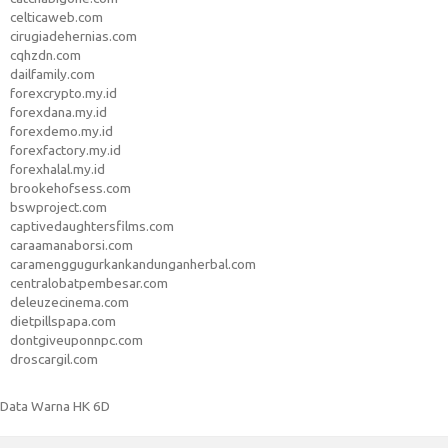
celticaweb.com
cirugiadehernias.com
cqhzdn.com
dailfamily.com
forexcrypto.my.id
forexdana.my.id
forexdemo.my.id
forexfactory.my.id
forexhalal.my.id
brookehofsess.com
bswproject.com
captivedaughtersfilms.com
caraamanaborsi.com
caramenggugurkankandunganherbal.com
centralobatpembesar.com
deleuzecinema.com
dietpillspapa.com
dontgiveuponnpc.com
droscargil.com
Data Warna HK 6D