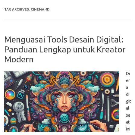
TAG ARCHIVES:
CINEMA 4D
Menguasai Tools Desain Digital:
Panduan Lengkap untuk Kreator
Modern
Di
er
a
di
git
al
sa
at
ini