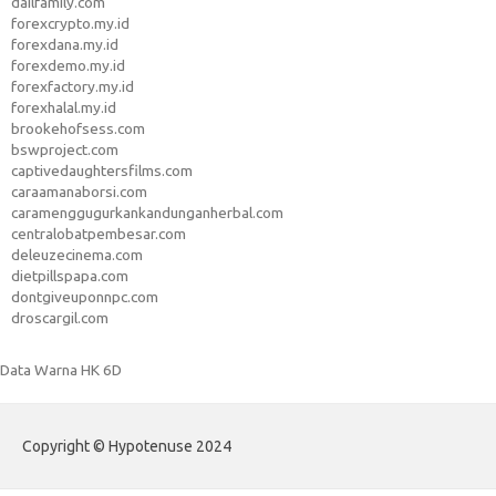
dailfamily.com
forexcrypto.my.id
forexdana.my.id
forexdemo.my.id
forexfactory.my.id
forexhalal.my.id
brookehofsess.com
bswproject.com
captivedaughtersfilms.com
caraamanaborsi.com
caramenggugurkankandunganherbal.com
centralobatpembesar.com
deleuzecinema.com
dietpillspapa.com
dontgiveuponnpc.com
droscargil.com
Data Warna HK 6D
Copyright © Hypotenuse 2024