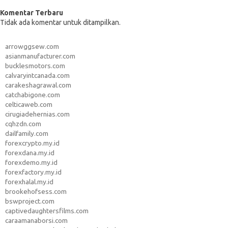
Komentar Terbaru
Tidak ada komentar untuk ditampilkan.
arrowggsew.com
asianmanufacturer.com
bucklesmotors.com
calvaryintcanada.com
carakeshagrawal.com
catchabigone.com
celticaweb.com
cirugiadehernias.com
cqhzdn.com
dailfamily.com
forexcrypto.my.id
forexdana.my.id
forexdemo.my.id
forexfactory.my.id
forexhalal.my.id
brookehofsess.com
bswproject.com
captivedaughtersfilms.com
caraamanaborsi.com