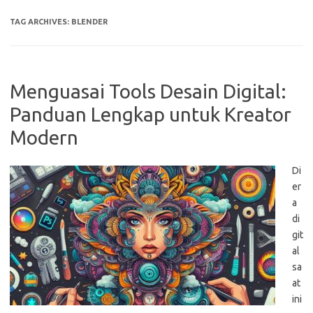
TAG ARCHIVES:
BLENDER
Menguasai Tools Desain Digital:
Panduan Lengkap untuk Kreator
Modern
Di
er
a
di
git
al
sa
at
ini