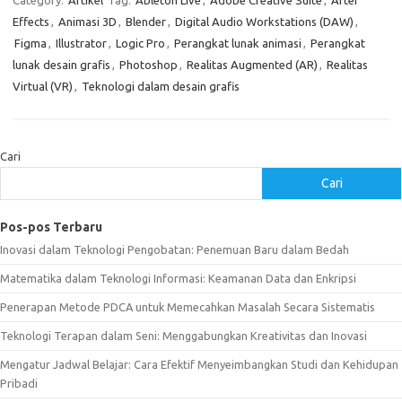
Category:
Artikel
Tag:
Ableton Live
,
Adobe Creative Suite
,
After
Effects
,
Animasi 3D
,
Blender
,
Digital Audio Workstations (DAW)
,
Figma
,
Illustrator
,
Logic Pro
,
Perangkat lunak animasi
,
Perangkat
lunak desain grafis
,
Photoshop
,
Realitas Augmented (AR)
,
Realitas
Virtual (VR)
,
Teknologi dalam desain grafis
Cari
Cari
Pos-pos Terbaru
Inovasi dalam Teknologi Pengobatan: Penemuan Baru dalam Bedah
Matematika dalam Teknologi Informasi: Keamanan Data dan Enkripsi
Penerapan Metode PDCA untuk Memecahkan Masalah Secara Sistematis
Teknologi Terapan dalam Seni: Menggabungkan Kreativitas dan Inovasi
Mengatur Jadwal Belajar: Cara Efektif Menyeimbangkan Studi dan Kehidupan
Pribadi