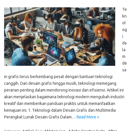
Te
kn
ol
og
i
da
la
m
de
sa
in grafis terus berkembang pesat dengan bantuan teknologi
canggih. Dari desain grafis hingga musik, teknologi memegang
peranan penting dalam mendorong inovasi dan efisiensi. Artikel ini
akan menjelaskan bagaimana teknologi modern mengubah industri
kreatif dan memberikan panduan praktis untuk memanfaatkan
kemajuan ini. 1. Teknologi dalam Desain Grafis dan Multimedia
Perangkat Lunak Desain Grafis Dalam…
Read More »