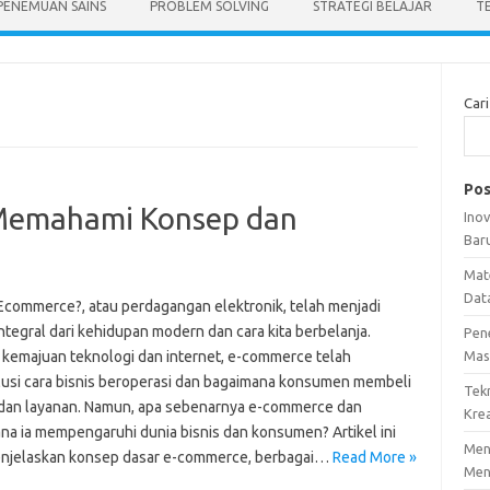
PENEMUAN SAINS
PROBLEM SOLVING
STRATEGI BELAJAR
T
Cari
Pos
Memahami Konsep dan
Ino
Bar
Mat
Dat
 Ecommerce?, atau perdagangan elektronik, telah menjadi
ntegral dari kehidupan modern dan cara kita berbelanja.
Pen
kemajuan teknologi dan internet, e-commerce telah
Mas
usi cara bisnis beroperasi dan bagaimana konsumen membeli
Tek
dan layanan. Namun, apa sebenarnya e-commerce dan
Krea
na ia mempengaruhi dunia bisnis dan konsumen? Artikel ini
Meng
njelaskan konsep dasar e-commerce, berbagai…
Read More »
Men