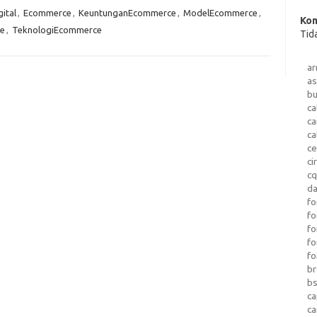
gital
,
Ecommerce
,
KeuntunganEcommerce
,
ModelEcommerce
,
Kom
e
,
TeknologiEcommerce
Tid
a
as
b
ca
c
ca
ce
ci
c
da
fo
fo
f
fo
fo
b
b
ca
c