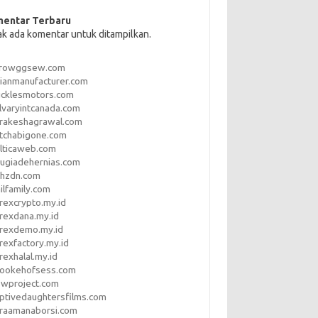
entar Terbaru
ak ada komentar untuk ditampilkan.
rrowggsew.com
ianmanufacturer.com
ucklesmotors.com
lvaryintcanada.com
arakeshagrawal.com
tchabigone.com
lticaweb.com
rugiadehernias.com
qhzdn.com
ilfamily.com
rexcrypto.my.id
rexdana.my.id
orexdemo.my.id
rexfactory.my.id
rexhalal.my.id
rookehofsess.com
swproject.com
ptivedaughtersfilms.com
araamanaborsi.com