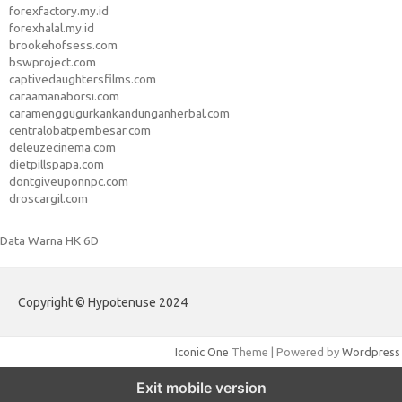
forexfactory.my.id
forexhalal.my.id
brookehofsess.com
bswproject.com
captivedaughtersfilms.com
caraamanaborsi.com
caramenggugurkankandunganherbal.com
centralobatpembesar.com
deleuzecinema.com
dietpillspapa.com
dontgiveuponnpc.com
droscargil.com
Data Warna HK 6D
Copyright © Hypotenuse 2024
Iconic One
Theme | Powered by
Wordpress
Exit mobile version