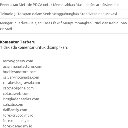
Penerapan Metode PDCA untuk Memecahkan Masalah Secara Sistematis
Teknologi Terapan dalam Seni: Menggabungkan Kreativitas dan Inovasi
Mengatur Jadwal Belajar: Cara Efektif Menyeimbangkan Studi dan Kehidupan
Pribadi
Komentar Terbaru
Tidak ada komentar untuk ditampilkan.
arrowggsew.com
asianmanufacturer.com
bucklesmotors.com
calvaryintcanada.com
carakeshagrawal.com
catchabigone.com
celticaweb.com
cirugiadehernias.com
cqhzdn.com
dailfamily.com
forexcrypto.my.id
forexdana.my.id
forexdemo.my.id