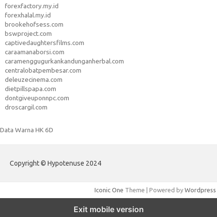
forexfactory.my.id
forexhalal.my.id
brookehofsess.com
bswproject.com
captivedaughtersfilms.com
caraamanaborsi.com
caramenggugurkankandunganherbal.com
centralobatpembesar.com
deleuzecinema.com
dietpillspapa.com
dontgiveuponnpc.com
droscargil.com
Data Warna HK 6D
Copyright © Hypotenuse 2024
Iconic One
Theme | Powered by
Wordpress
Exit mobile version