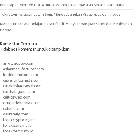
Penerapan Metode PDCA untuk Memecahkan Masalah Secara Sistematis
Teknologi Terapan dalam Seni: Menggabungkan Kreativitas dan Inovasi
Mengatur Jadwal Belajar: Cara Efektif Menyeimbangkan Studi dan Kehidupan
Pribadi
Komentar Terbaru
Tidak ada komentar untuk ditampilkan.
arrowggsew.com
asianmanufacturer.com
bucklesmotors.com
calvaryintcanada.com
carakeshagrawal.com
catchabigone.com
celticaweb.com
cirugiadehernias.com
cqhzdn.com
dailfamily.com
forexcrypto.my.id
forexdana.my.id
forexdemo.my.id