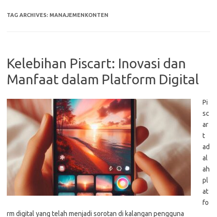
TAG ARCHIVES:
MANAJEMENKONTEN
Kelebihan Piscart: Inovasi dan
Manfaat dalam Platform Digital
Pi
sc
ar
t
ad
al
ah
pl
at
fo
rm digital yang telah menjadi sorotan di kalangan pengguna