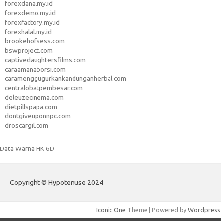
forexdana.my.id
forexdemo.my.id
forexfactory.my.id
forexhalal.my.id
brookehofsess.com
bswproject.com
captivedaughtersfilms.com
caraamanaborsi.com
caramenggugurkankandunganherbal.com
centralobatpembesar.com
deleuzecinema.com
dietpillspapa.com
dontgiveuponnpc.com
droscargil.com
Data Warna HK 6D
Copyright © Hypotenuse 2024
Iconic One
Theme | Powered by
Wordpress