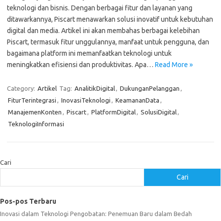
teknologi dan bisnis. Dengan berbagai fitur dan layanan yang
ditawarkannya, Piscart menawarkan solusi inovatif untuk kebutuhan
digital dan media. Artikel ini akan membahas berbagai kelebihan
Piscart, termasuk fitur unggulannya, manfaat untuk pengguna, dan
bagaimana platform ini memanfaatkan teknologi untuk
meningkatkan efisiensi dan produktivitas. Apa…
Read More »
Category:
Artikel
Tag:
AnalitikDigital
,
DukunganPelanggan
,
FiturTerintegrasi
,
InovasiTeknologi
,
KeamananData
,
ManajemenKonten
,
Piscart
,
PlatformDigital
,
SolusiDigital
,
TeknologiInformasi
Cari
Cari
Pos-pos Terbaru
Inovasi dalam Teknologi Pengobatan: Penemuan Baru dalam Bedah