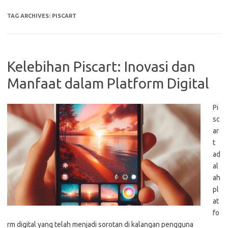
TAG ARCHIVES:
PISCART
Kelebihan Piscart: Inovasi dan
Manfaat dalam Platform Digital
Pi
sc
ar
t
ad
al
ah
pl
at
fo
rm digital yang telah menjadi sorotan di kalangan pengguna