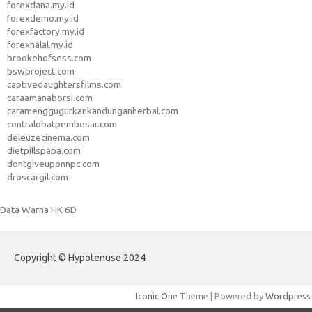
forexdana.my.id
forexdemo.my.id
forexfactory.my.id
forexhalal.my.id
brookehofsess.com
bswproject.com
captivedaughtersfilms.com
caraamanaborsi.com
caramenggugurkankandunganherbal.com
centralobatpembesar.com
deleuzecinema.com
dietpillspapa.com
dontgiveuponnpc.com
droscargil.com
Data Warna HK 6D
Copyright © Hypotenuse 2024
Iconic One
Theme | Powered by
Wordpress