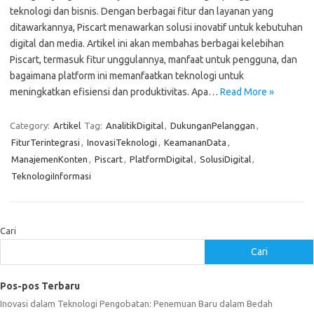
teknologi dan bisnis. Dengan berbagai fitur dan layanan yang
ditawarkannya, Piscart menawarkan solusi inovatif untuk kebutuhan
digital dan media. Artikel ini akan membahas berbagai kelebihan
Piscart, termasuk fitur unggulannya, manfaat untuk pengguna, dan
bagaimana platform ini memanfaatkan teknologi untuk
meningkatkan efisiensi dan produktivitas. Apa…
Read More »
Category:
Artikel
Tag:
AnalitikDigital
,
DukunganPelanggan
,
FiturTerintegrasi
,
InovasiTeknologi
,
KeamananData
,
ManajemenKonten
,
Piscart
,
PlatformDigital
,
SolusiDigital
,
TeknologiInformasi
Cari
Cari
Pos-pos Terbaru
Inovasi dalam Teknologi Pengobatan: Penemuan Baru dalam Bedah