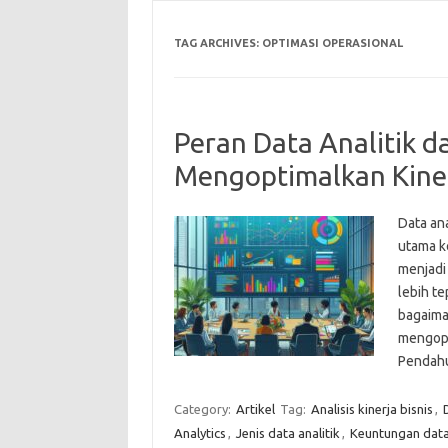
TAG ARCHIVES:
OPTIMASI OPERASIONAL
Peran Data Analitik 
Mengoptimalkan Kiner
Data an
utama ke
menjadi
lebih te
bagaima
mengopt
Pendahu
Category:
Artikel
Tag:
Analisis kinerja bisnis
,
Analytics
,
Jenis data analitik
,
Keuntungan data 