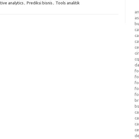
tive analytics
,
Prediksi bisnis
,
Tools analitik
a
as
b
ca
c
ca
ce
ci
c
da
fo
fo
f
fo
fo
b
b
ca
c
c
c
d