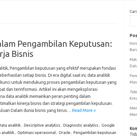
Cari
Pos
dalam Pengambilan Keputusan:
Ino
Bar
ja Bisnis
Mat
Dat
alitik, Pengambilan keputusan yang efektif merupakan fondasi
berhasilan setiap bisnis. Di era digital saat ini, data analitik
Pen
 kunci untuk mendukung proses pengambilan keputusan yang
Mas
pat dan terinformasi. Artikel ini akan mengeksplorasi
Tek
na data analitik memainkan peran penting dalam
Krea
imalkan kinerja bisnis dan strategi pengambilan keputusan.
Meng
luan Dalam dunia bisnis yang terus…
Read More »
Men
Data analitik
,
Descriptive analytics
,
Diagnostic analytics
,
Google
Kom
analitik
,
Optimasi operasional
,
Oracle
,
Pengambilan keputusan
Tid