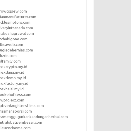
rrowggsew.com
ianmanufacturer.com
ucklesmotors.com
lvaryintcanada.com
arakeshagrawal.com
tchabigone.com
lticaweb.com
rugiadehernias.com
qhzdn.com
ilfamily.com
rexcrypto.my.id
rexdana.my.id
orexdemo.my.id
rexfactory.my.id
rexhalal.my.id
rookehofsess.com
swproject.com
ptivedaughtersfilms.com
araamanaborsi.com
aramenggugurkankandunganherbal.com
entralobatpembesar.com
eleuzecinema.com