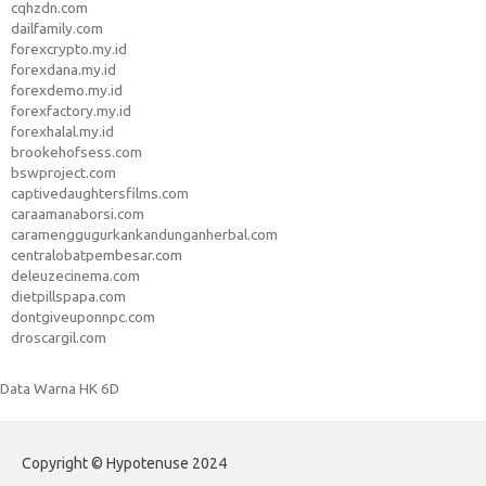
cqhzdn.com
dailfamily.com
forexcrypto.my.id
forexdana.my.id
forexdemo.my.id
forexfactory.my.id
forexhalal.my.id
brookehofsess.com
bswproject.com
captivedaughtersfilms.com
caraamanaborsi.com
caramenggugurkankandunganherbal.com
centralobatpembesar.com
deleuzecinema.com
dietpillspapa.com
dontgiveuponnpc.com
droscargil.com
Data Warna HK 6D
Copyright © Hypotenuse 2024