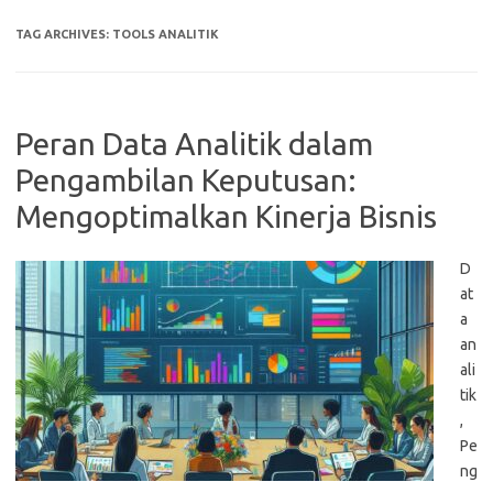
TAG ARCHIVES:
TOOLS ANALITIK
Peran Data Analitik dalam
Pengambilan Keputusan:
Mengoptimalkan Kinerja Bisnis
D
at
a
an
ali
tik
,
Pe
ng