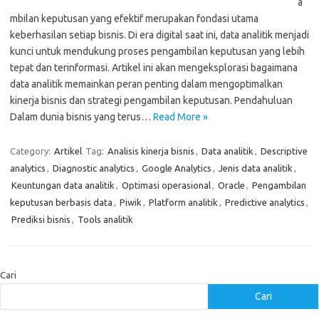
a
mbilan keputusan yang efektif merupakan fondasi utama
keberhasilan setiap bisnis. Di era digital saat ini, data analitik menjadi
kunci untuk mendukung proses pengambilan keputusan yang lebih
tepat dan terinformasi. Artikel ini akan mengeksplorasi bagaimana
data analitik memainkan peran penting dalam mengoptimalkan
kinerja bisnis dan strategi pengambilan keputusan. Pendahuluan
Dalam dunia bisnis yang terus…
Read More »
Category:
Artikel
Tag:
Analisis kinerja bisnis
,
Data analitik
,
Descriptive
analytics
,
Diagnostic analytics
,
Google Analytics
,
Jenis data analitik
,
Keuntungan data analitik
,
Optimasi operasional
,
Oracle
,
Pengambilan
keputusan berbasis data
,
Piwik
,
Platform analitik
,
Predictive analytics
,
Prediksi bisnis
,
Tools analitik
Cari
Cari