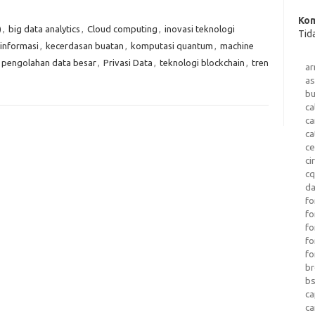
Kom
)
,
big data analytics
,
Cloud computing
,
inovasi teknologi
Tid
informasi
,
kecerdasan buatan
,
komputasi quantum
,
machine
pengolahan data besar
,
Privasi Data
,
teknologi blockchain
,
tren
a
as
b
ca
c
ca
ce
ci
c
da
fo
fo
f
fo
fo
b
b
ca
c