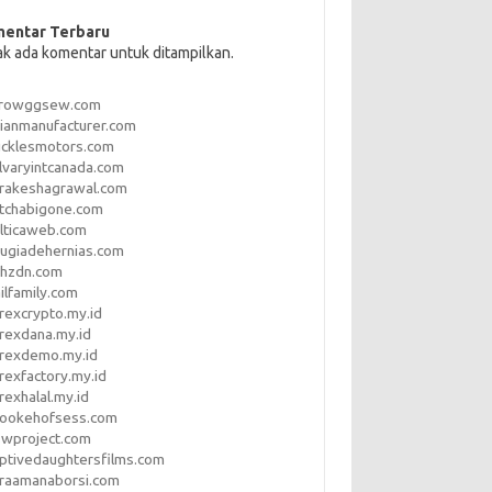
entar Terbaru
ak ada komentar untuk ditampilkan.
rrowggsew.com
ianmanufacturer.com
ucklesmotors.com
lvaryintcanada.com
arakeshagrawal.com
tchabigone.com
lticaweb.com
rugiadehernias.com
qhzdn.com
ilfamily.com
rexcrypto.my.id
rexdana.my.id
orexdemo.my.id
rexfactory.my.id
rexhalal.my.id
rookehofsess.com
swproject.com
ptivedaughtersfilms.com
araamanaborsi.com