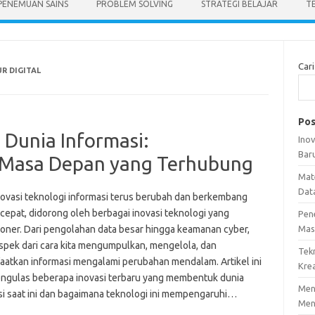
PENEMUAN SAINS
PROBLEM SOLVING
STRATEGI BELAJAR
T
Cari
R DIGITAL
Pos
 Dunia Informasi:
Ino
Bar
 Masa Depan yang Terhubung
Mat
Dat
novasi teknologi informasi terus berubah dan berkembang
cepat, didorong oleh berbagai inovasi teknologi yang
Pen
ioner. Dari pengolahan data besar hingga keamanan cyber,
Mas
aspek dari cara kita mengumpulkan, mengelola, dan
Tek
atkan informasi mengalami perubahan mendalam. Artikel ini
Krea
ngulas beberapa inovasi terbaru yang membentuk dunia
Meng
si saat ini dan bagaimana teknologi ini mempengaruhi…
Men