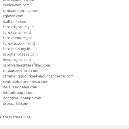
celticaweb.com
cirugiadehernias.com
cqhzdn.com
dailfamily.com
forexcrypto.my.id
forexdana.my.id
forexdemo.my.id
forexfactory.my.id
forexhalal.my.id
brookehofsess.com
bswproject.com
captivedaughtersfilms.com
caraamanaborsi.com
caramenggugurkankandunganherbal.com
centralobatpembesar.com
deleuzecinema.com
dietpillspapa.com
dontgiveuponnpc.com
droscargil.com
Data Warna HK 6D