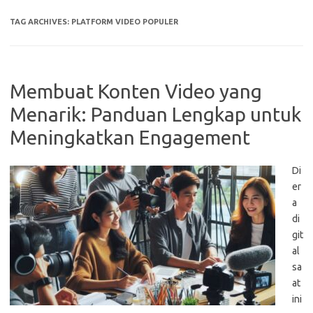
TAG ARCHIVES:
PLATFORM VIDEO POPULER
Membuat Konten Video yang
Menarik: Panduan Lengkap untuk
Meningkatkan Engagement
Di
er
a
di
git
al
sa
at
ini