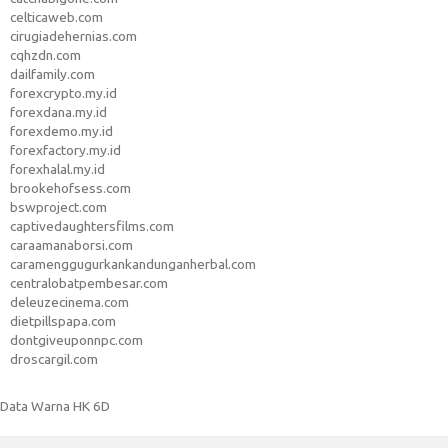
celticaweb.com
cirugiadehernias.com
cqhzdn.com
dailfamily.com
forexcrypto.my.id
forexdana.my.id
forexdemo.my.id
forexfactory.my.id
forexhalal.my.id
brookehofsess.com
bswproject.com
captivedaughtersfilms.com
caraamanaborsi.com
caramenggugurkankandunganherbal.com
centralobatpembesar.com
deleuzecinema.com
dietpillspapa.com
dontgiveuponnpc.com
droscargil.com
Data Warna HK 6D