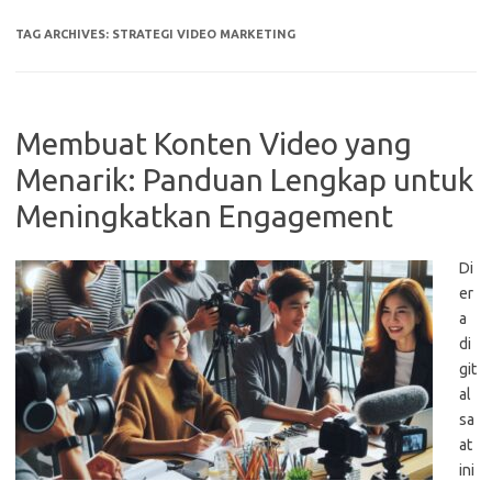
TAG ARCHIVES:
STRATEGI VIDEO MARKETING
Membuat Konten Video yang
Menarik: Panduan Lengkap untuk
Meningkatkan Engagement
Di
er
a
di
git
al
sa
at
ini