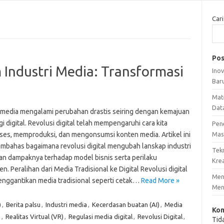
Cari
Pos
m Industri Media: Transformasi
Ino
Bar
Mat
Dat
i media mengalami perubahan drastis seiring dengan kemajuan
i digital. Revolusi digital telah mempengaruhi cara kita
Pen
es, memproduksi, dan mengonsumsi konten media. Artikel ini
Mas
mbahas bagaimana revolusi digital mengubah lanskap industri
Tek
an dampaknya terhadap model bisnis serta perilaku
Krea
. Peralihan dari Media Tradisional ke Digital Revolusi digital
Meng
enggantikan media tradisional seperti cetak…
Read More »
Men
)
,
Berita palsu
,
Industri media
,
Kecerdasan buatan (AI)
,
Media
Kom
a
,
Realitas Virtual (VR)
,
Regulasi media digital
,
Revolusi Digital
,
Tid