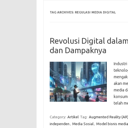
TAG ARCHIVES:
REGULASI MEDIA DIGITAL
Revolusi Digital dala
dan Dampaknya
Industr
teknolog
mengaks
akan me
media d
konsumen
telah m
Category:
Artikel
Tag:
Augmented Reality (AR
independen
,
Media Sosial
,
Model bisnis medi