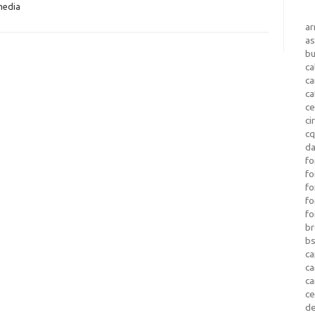
media
a
as
b
ca
c
ca
ce
ci
c
da
fo
fo
f
fo
fo
b
b
ca
c
c
c
d