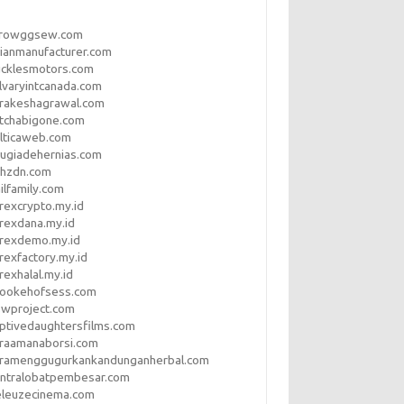
rrowggsew.com
ianmanufacturer.com
ucklesmotors.com
lvaryintcanada.com
arakeshagrawal.com
tchabigone.com
lticaweb.com
rugiadehernias.com
qhzdn.com
ilfamily.com
rexcrypto.my.id
rexdana.my.id
orexdemo.my.id
rexfactory.my.id
rexhalal.my.id
rookehofsess.com
swproject.com
ptivedaughtersfilms.com
araamanaborsi.com
aramenggugurkankandunganherbal.com
entralobatpembesar.com
eleuzecinema.com