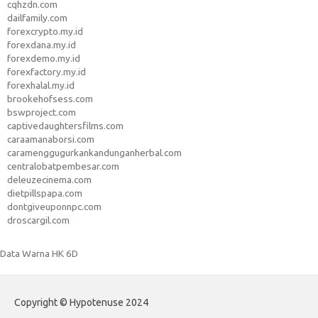
cqhzdn.com
dailfamily.com
forexcrypto.my.id
forexdana.my.id
forexdemo.my.id
forexfactory.my.id
forexhalal.my.id
brookehofsess.com
bswproject.com
captivedaughtersfilms.com
caraamanaborsi.com
caramenggugurkankandunganherbal.com
centralobatpembesar.com
deleuzecinema.com
dietpillspapa.com
dontgiveuponnpc.com
droscargil.com
Data Warna HK 6D
Copyright © Hypotenuse 2024