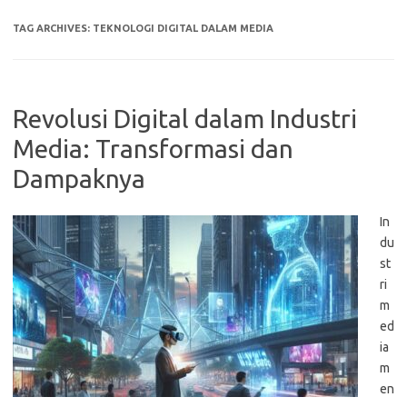
TAG ARCHIVES:
TEKNOLOGI DIGITAL DALAM MEDIA
Revolusi Digital dalam Industri
Media: Transformasi dan
Dampaknya
In
du
st
ri
m
ed
ia
m
en