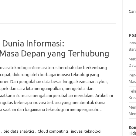
Cari
Pos
 Dunia Informasi:
Ino
Bar
 Masa Depan yang Terhubung
Mat
Dat
novasi teknologi informasi terus berubah dan berkembang
cepat, didorong oleh berbagai inovasi teknologi yang
Pen
ioner. Dari pengolahan data besar hingga keamanan cyber,
Mas
aspek dari cara kita mengumpulkan, mengelola, dan
Tek
atkan informasi mengalami perubahan mendalam. Artikel ini
Krea
ngulas beberapa inovasi terbaru yang membentuk dunia
Meng
si saat ini dan bagaimana teknologi ini mempengaruhi…
Men
Kom
)
,
big data analytics
,
Cloud computing
,
inovasi teknologi
Tid