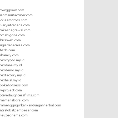
rrowggsew.com
ianmanufacturer.com
ucklesmotors.com
lvaryintcanada.com
arakeshagrawal.com
tchabigone.com
lticaweb.com
rugiadehernias.com
qhzdn.com
ilfamily.com
rexcrypto.my.id
rexdana.my.id
orexdemo.my.id
rexfactory.my.id
rexhalal.my.id
rookehofsess.com
swproject.com
ptivedaughtersfilms.com
araamanaborsi.com
aramenggugurkankandunganherbal.com
entralobatpembesar.com
eleuzecinema.com