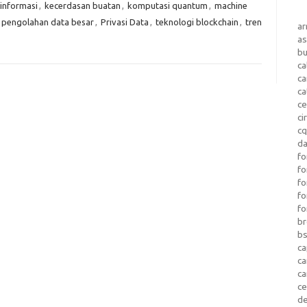
informasi
,
kecerdasan buatan
,
komputasi quantum
,
machine
pengolahan data besar
,
Privasi Data
,
teknologi blockchain
,
tren
a
as
b
ca
c
ca
ce
ci
c
da
fo
fo
f
fo
fo
b
b
ca
c
c
c
d