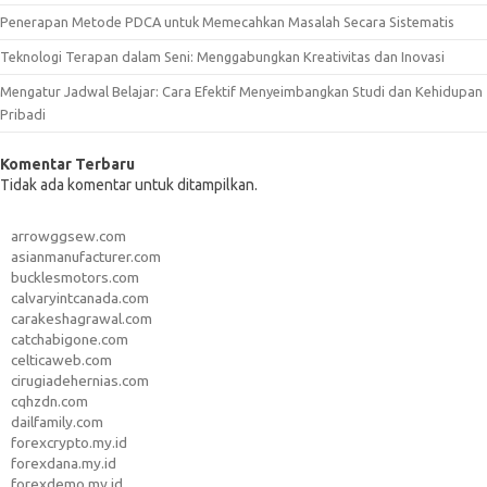
Penerapan Metode PDCA untuk Memecahkan Masalah Secara Sistematis
Teknologi Terapan dalam Seni: Menggabungkan Kreativitas dan Inovasi
Mengatur Jadwal Belajar: Cara Efektif Menyeimbangkan Studi dan Kehidupan
Pribadi
Komentar Terbaru
Tidak ada komentar untuk ditampilkan.
arrowggsew.com
asianmanufacturer.com
bucklesmotors.com
calvaryintcanada.com
carakeshagrawal.com
catchabigone.com
celticaweb.com
cirugiadehernias.com
cqhzdn.com
dailfamily.com
forexcrypto.my.id
forexdana.my.id
forexdemo.my.id