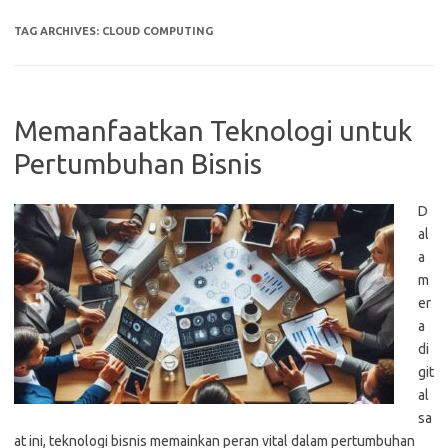
TAG ARCHIVES:
CLOUD COMPUTING
Memanfaatkan Teknologi untuk
Pertumbuhan Bisnis
D
al
a
m
er
a
di
git
al
sa
at ini, teknologi bisnis memainkan peran vital dalam pertumbuhan