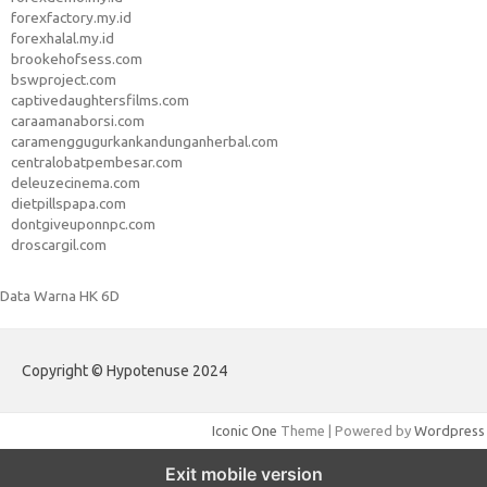
forexfactory.my.id
forexhalal.my.id
brookehofsess.com
bswproject.com
captivedaughtersfilms.com
caraamanaborsi.com
caramenggugurkankandunganherbal.com
centralobatpembesar.com
deleuzecinema.com
dietpillspapa.com
dontgiveuponnpc.com
droscargil.com
Data Warna HK 6D
Copyright © Hypotenuse 2024
Iconic One
Theme | Powered by
Wordpress
Exit mobile version