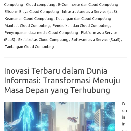
Computing
,
Cloud computing
,
E-Commerce dan Cloud Computing
,
Efisiensi Biaya Cloud Computing
,
Infrastructure as a Service (IaaS)
,
Keamanan Cloud Computing
,
Keuangan dan Cloud Computing
,
Manfaat Cloud Computing
,
Pendidikan dan Cloud Computing
,
Penyimpanan data medis Cloud Computing
,
Platform as a Service
(PaaS)
,
Skalabilitas Cloud Computing
,
Software as a Service (SaaS)
,
Tantangan Cloud Computing
Inovasi Terbaru dalam Dunia
Informasi: Transformasi Menuju
Masa Depan yang Terhubung
D
un
ia
in
ov