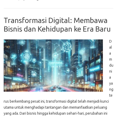
Transformasi Digital: Membawa
Bisnis dan Kehidupan ke Era Baru
D
al
a
m
du
ni
a
ya
ng
te
rus berkembang pesat ini, transformasi digital telah menjadi kunci
utama untuk menghadapi tantangan dan memanfaatkan peluang
yang ada. Dari bisnis hingga kehidupan sehari-hari, perubahan ini