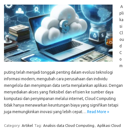
A
pli
ka
si
Cl
ou
d
C
o
m
puting telah menjadi tonggak penting dalam evolusi teknologi
informasi modern, mengubah cara perusahaan dan individu
mengelola dan menyimpan data serta menjalankan aplikasi. Dengan
menyediakan akses yang fleksibel dan efisien ke sumber daya
komputasi dan penyimpanan melalui internet, Cloud Computing
tidak hanya menawarkan keuntungan biaya yang signifikan tetapi
juga memungkinkan inovasi yang lebih cepat…
Read More »
Category:
Artikel
Tag:
Analisis data Cloud Computing
,
Aplikasi Cloud