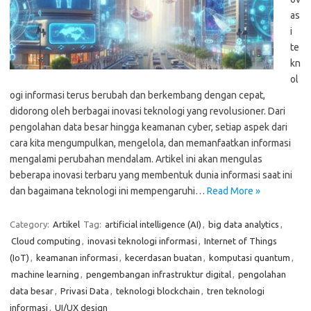
as
i
te
kn
ol
ogi informasi terus berubah dan berkembang dengan cepat,
didorong oleh berbagai inovasi teknologi yang revolusioner. Dari
pengolahan data besar hingga keamanan cyber, setiap aspek dari
cara kita mengumpulkan, mengelola, dan memanfaatkan informasi
mengalami perubahan mendalam. Artikel ini akan mengulas
beberapa inovasi terbaru yang membentuk dunia informasi saat ini
dan bagaimana teknologi ini mempengaruhi…
Read More »
Category:
Artikel
Tag:
artificial intelligence (AI)
,
big data analytics
,
Cloud computing
,
inovasi teknologi informasi
,
Internet of Things
(IoT)
,
keamanan informasi
,
kecerdasan buatan
,
komputasi quantum
,
machine learning
,
pengembangan infrastruktur digital
,
pengolahan
data besar
,
Privasi Data
,
teknologi blockchain
,
tren teknologi
informasi
,
UI/UX design