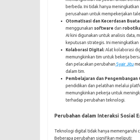
berbeda. Ini tidak hanya meningkatkan f
perusahaan untuk mempekerjakan talen
Otomatisasi dan Kecerdasan Buatan
menggunakan
software
dan
robotik
AI kini digunakan untuk analisis data
keputusan strategis. Ini meningkatka
Kolaborasi Digital:
Alat kolaborasi dig
memungkinkan tim untuk bekerja bers
dan pelacakan perubahan
Syair Jitu
men
dalam tim.
Pembelajaran dan Pengembangan O
pendidikan dan pelatihan melalui platf
memungkinkan pekerja untuk meningka
terhadap perubahan teknologi.
Perubahan dalam Interaksi Sosial Er
Teknologi digital tidak hanya memengaruhi car
Beberapa perubahan signifikan meliputi: