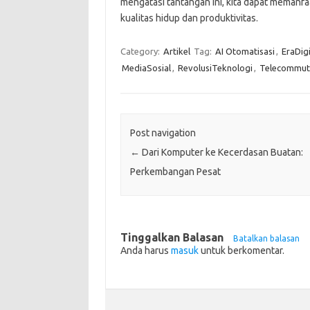
mengatasi tantangan ini, kita dapat memanfa
kualitas hidup dan produktivitas.
Category:
Artikel
Tag:
AI Otomatisasi
,
EraDigi
MediaSosial
,
RevolusiTeknologi
,
Telecommut
Post navigation
←
Dari Komputer ke Kecerdasan Buatan:
Perkembangan Pesat
Tinggalkan Balasan
Batalkan balasan
Anda harus
masuk
untuk berkomentar.