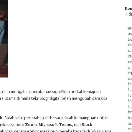
Kom
Tid
a
as
b
ca
c
ca
ce
ci
c
da
fo
fo
a telah mengalami perubahan signifikan berkat kemajuan
f
ara utama di mana teknologi digital telah mengubah cara kita
fo
fo
b
b
h:
Salah satu perubahan terbesar adalah kemampuan untuk
ca
nikasi seperti
Zoom
,
Microsoft Teams
, dan
Slack
c
orasi secara efektif meskipun mereka berada di lokasi yang