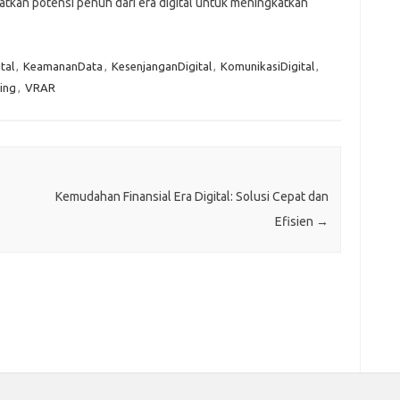
atkan potensi penuh dari era digital untuk meningkatkan
tal
,
KeamananData
,
KesenjanganDigital
,
KomunikasiDigital
,
ing
,
VRAR
Kemudahan Finansial Era Digital: Solusi Cepat dan
Efisien
→