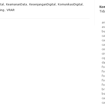
tal
,
KeamananData
,
KesenjanganDigital
,
KomunikasiDigital
,
Kom
ing
,
VRAR
Tid
a
as
b
ca
c
ca
ce
ci
c
da
fo
fo
f
fo
fo
b
b
ca
c