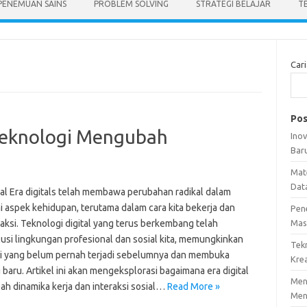
PENEMUAN SAINS
PROBLEM SOLVING
STRATEGI BELAJAR
T
Cari
Pos
 Teknologi Mengubah
Ino
Bar
Mat
Dat
tal Era digitals telah membawa perubahan radikal dalam
i aspek kehidupan, terutama dalam cara kita bekerja dan
Pen
aksi. Teknologi digital yang terus berkembang telah
Mas
usi lingkungan profesional dan sosial kita, memungkinkan
Tek
si yang belum pernah terjadi sebelumnya dan membuka
Krea
baru. Artikel ini akan mengeksplorasi bagaimana era digital
Meng
h dinamika kerja dan interaksi sosial…
Read More »
Men