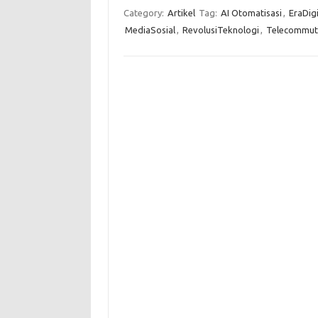
Category:
Artikel
Tag:
AI Otomatisasi
,
EraDigi
MediaSosial
,
RevolusiTeknologi
,
Telecommut