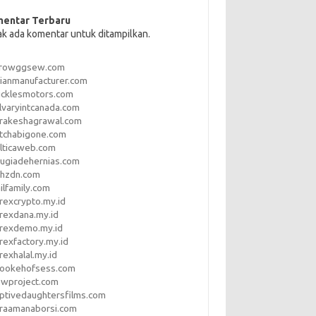
entar Terbaru
ak ada komentar untuk ditampilkan.
rrowggsew.com
ianmanufacturer.com
ucklesmotors.com
lvaryintcanada.com
arakeshagrawal.com
tchabigone.com
lticaweb.com
rugiadehernias.com
qhzdn.com
ilfamily.com
rexcrypto.my.id
rexdana.my.id
orexdemo.my.id
rexfactory.my.id
rexhalal.my.id
rookehofsess.com
swproject.com
ptivedaughtersfilms.com
araamanaborsi.com