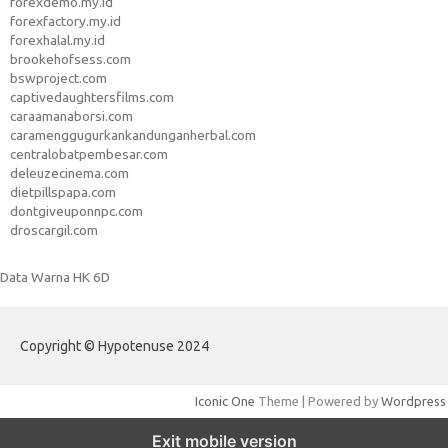
forexdemo.my.id
forexfactory.my.id
forexhalal.my.id
brookehofsess.com
bswproject.com
captivedaughtersfilms.com
caraamanaborsi.com
caramenggugurkankandunganherbal.com
centralobatpembesar.com
deleuzecinema.com
dietpillspapa.com
dontgiveuponnpc.com
droscargil.com
Data Warna HK 6D
Copyright © Hypotenuse 2024
Iconic One
Theme | Powered by
Wordpress
Exit mobile version