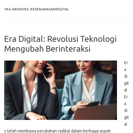
TAG ARCHIVES:
KESENJANGANDIGITAL
Era Digital: Revolusi Teknologi
Mengubah Berinteraksi
Er
a
di
git
al
Er
a
di
git
al
s telah membawa perubahan radikal dalam berbagai aspek