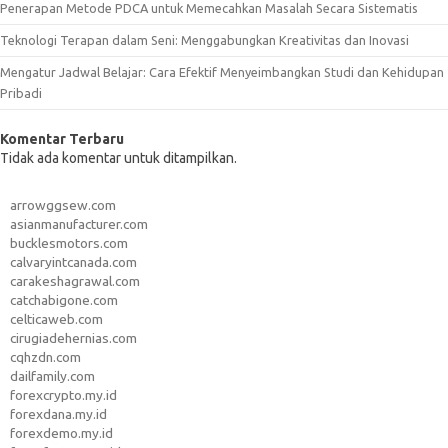
Penerapan Metode PDCA untuk Memecahkan Masalah Secara Sistematis
Teknologi Terapan dalam Seni: Menggabungkan Kreativitas dan Inovasi
Mengatur Jadwal Belajar: Cara Efektif Menyeimbangkan Studi dan Kehidupan
Pribadi
Komentar Terbaru
Tidak ada komentar untuk ditampilkan.
arrowggsew.com
asianmanufacturer.com
bucklesmotors.com
calvaryintcanada.com
carakeshagrawal.com
catchabigone.com
celticaweb.com
cirugiadehernias.com
cqhzdn.com
dailfamily.com
forexcrypto.my.id
forexdana.my.id
forexdemo.my.id