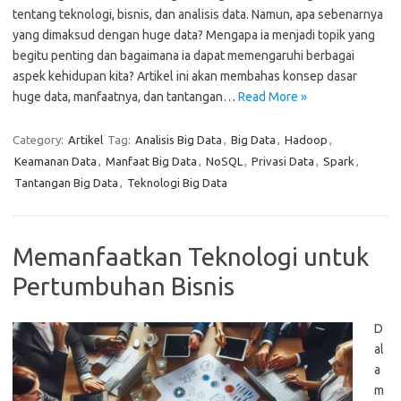
tentang teknologi, bisnis, dan analisis data. Namun, apa sebenarnya
yang dimaksud dengan huge data? Mengapa ia menjadi topik yang
begitu penting dan bagaimana ia dapat memengaruhi berbagai
aspek kehidupan kita? Artikel ini akan membahas konsep dasar
huge data, manfaatnya, dan tantangan…
Read More »
Category:
Artikel
Tag:
Analisis Big Data
,
Big Data
,
Hadoop
,
Keamanan Data
,
Manfaat Big Data
,
NoSQL
,
Privasi Data
,
Spark
,
Tantangan Big Data
,
Teknologi Big Data
Memanfaatkan Teknologi untuk
Pertumbuhan Bisnis
D
al
a
m