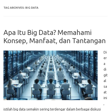
TAG ARCHIVES:
BIG DATA
Apa Itu Big Data? Memahami
Konsep, Manfaat, dan Tantangan
Di
er
a
di
git
al
sa
at
ini
,
istilah big data semakin sering terdengar dalam berbagai diskusi