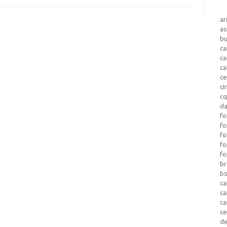
a
as
b
ca
c
ca
ce
ci
c
da
fo
fo
f
fo
fo
b
b
ca
c
c
c
d