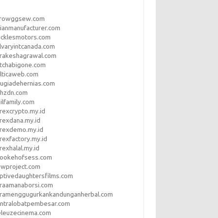
rrowggsew.com
ianmanufacturer.com
ucklesmotors.com
lvaryintcanada.com
arakeshagrawal.com
tchabigone.com
lticaweb.com
rugiadehernias.com
qhzdn.com
ilfamily.com
rexcrypto.my.id
rexdana.my.id
orexdemo.my.id
rexfactory.my.id
rexhalal.my.id
rookehofsess.com
swproject.com
ptivedaughtersfilms.com
araamanaborsi.com
aramenggugurkankandunganherbal.com
entralobatpembesar.com
eleuzecinema.com