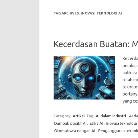
TAG ARCHIVES:
INOVASI TEKNOLOGI AI
Kecerdasan Buatan: 
Kecerda
pembicar
aplikas
telah me
teknolo
pertany
yang c
Category:
Artikel
Tag:
AI dalam industri
,
AI d
Dampak positif AI
,
Etika AI
,
Inovasi teknologi
Otomatisasi dengan AI
,
Pengangguran teknol