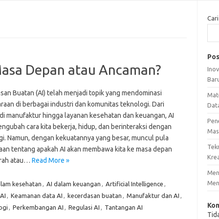
Cari
Pos
Masa Depan atau Ancaman?
Ino
Bar
san Buatan (AI) telah menjadi topik yang mendominasi
Mat
aan di berbagai industri dan komunitas teknologi. Dari
Dat
i di manufaktur hingga layanan kesehatan dan keuangan, AI
Pen
ngubah cara kita bekerja, hidup, dan berinteraksi dengan
Mas
gi. Namun, dengan kekuatannya yang besar, muncul pula
Tek
aan tentang apakah AI akan membawa kita ke masa depan
Krea
erah atau…
Read More »
Meng
Men
alam kesehatan
,
AI dalam keuangan
,
Artificial Intelligence
,
 AI
,
Keamanan data AI
,
kecerdasan buatan
,
Manufaktur dan AI
,
Kom
ogi
,
Perkembangan AI
,
Regulasi AI
,
Tantangan AI
Tid