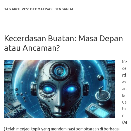
TAG ARCHIVES:
OTOMATISASI DENGAN AI
Kecerdasan Buatan: Masa Depan
atau Ancaman?
Ke
ce
rd
as
an
B
ua
ta
n
(AI
) telah menjadi topik yang mendominasi pembicaraan di berbagai