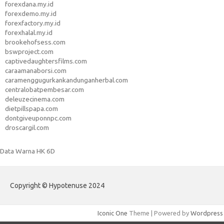
forexdana.my.id
forexdemo.my.id
forexfactory.my.id
forexhalal.my.id
brookehofsess.com
bswproject.com
captivedaughtersfilms.com
caraamanaborsi.com
caramenggugurkankandunganherbal.com
centralobatpembesar.com
deleuzecinema.com
dietpillspapa.com
dontgiveuponnpc.com
droscargil.com
Data Warna HK 6D
Copyright © Hypotenuse 2024
Iconic One
Theme | Powered by
Wordpress