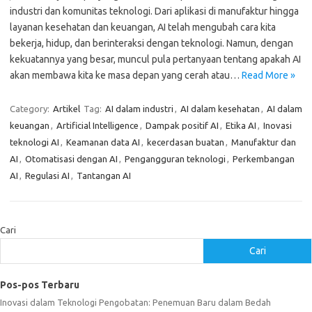
industri dan komunitas teknologi. Dari aplikasi di manufaktur hingga
layanan kesehatan dan keuangan, AI telah mengubah cara kita
bekerja, hidup, dan berinteraksi dengan teknologi. Namun, dengan
kekuatannya yang besar, muncul pula pertanyaan tentang apakah AI
akan membawa kita ke masa depan yang cerah atau…
Read More »
Category:
Artikel
Tag:
AI dalam industri
,
AI dalam kesehatan
,
AI dalam
keuangan
,
Artificial Intelligence
,
Dampak positif AI
,
Etika AI
,
Inovasi
teknologi AI
,
Keamanan data AI
,
kecerdasan buatan
,
Manufaktur dan
AI
,
Otomatisasi dengan AI
,
Pengangguran teknologi
,
Perkembangan
AI
,
Regulasi AI
,
Tantangan AI
Cari
Cari
Pos-pos Terbaru
Inovasi dalam Teknologi Pengobatan: Penemuan Baru dalam Bedah