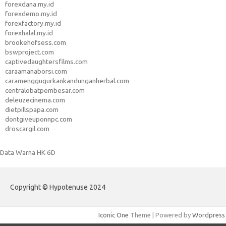
forexdana.my.id
forexdemo.my.id
forexfactory.my.id
forexhalal.my.id
brookehofsess.com
bswproject.com
captivedaughtersfilms.com
caraamanaborsi.com
caramenggugurkankandunganherbal.com
centralobatpembesar.com
deleuzecinema.com
dietpillspapa.com
dontgiveuponnpc.com
droscargil.com
Data Warna HK 6D
Copyright © Hypotenuse 2024
Iconic One
Theme | Powered by
Wordpress