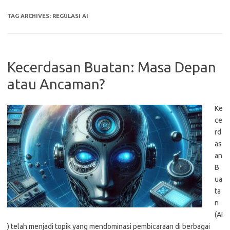
TAG ARCHIVES:
REGULASI AI
Kecerdasan Buatan: Masa Depan
atau Ancaman?
Ke
ce
rd
as
an
B
ua
ta
n
(AI
) telah menjadi topik yang mendominasi pembicaraan di berbagai