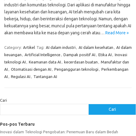
industri dan komunitas teknologi. Dari aplikasi di manufaktur hingga
layanan kesehatan dan keuangan, AI telah mengubah cara kita
bekerja, hidup, dan berinteraksi dengan teknologi. Namun, dengan
kekuatannya yang besar, muncul pula pertanyaan tentang apakah AI
akan membawa kita ke masa depan yang cerah atau…
Read More »
Category:
Artikel
Tag:
AI dalam industri
,
AI dalam kesehatan
,
AI dalam
keuangan
,
Artificial Intelligence
,
Dampak positif AI
,
Etika AI
,
Inovasi
teknologi AI
,
Keamanan data AI
,
kecerdasan buatan
,
Manufaktur dan
AI
,
Otomatisasi dengan AI
,
Pengangguran teknologi
,
Perkembangan
AI
,
Regulasi AI
,
Tantangan AI
Cari
Cari
Pos-pos Terbaru
Inovasi dalam Teknologi Pengobatan: Penemuan Baru dalam Bedah